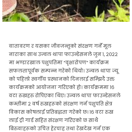
वातावरण र यसका जीवजन्तुको संरक्षण गर्ने मूल
नाराका साथ उज्वल थापा फाउन्डेसनले जुन १, २०२२
मा भण्डारखाल पशुपतिमा “वृक्षारोपण” कार्यक्रम
सफलतापूर्वक सम्पन्न गरेको थियो। उज्वल थापा ज्यू
को पहिलो स्वर्गीय प्रस्थानको दिनलाई सम्झिदै उक्त
कार्यक्रमको आयोजना गरिएको हो। कार्यक्रममा १६
वटा रुखहरु रोपिएका थिए। उज्वल थापा फाउन्डेसनले
कम्तीमा २ वर्ष रुखहरूको संरक्षण गर्न पशुपति क्षेत्र
विकास कोषलाई प्रतिबद्धता गरेको छ। १६ वटा रुख
लाई ट्री गार्ड सहित संरक्षण गरिएको छ साथै
बिरुवाहरूको उचित हेरचाह तथा रेखदेख गर्न एक