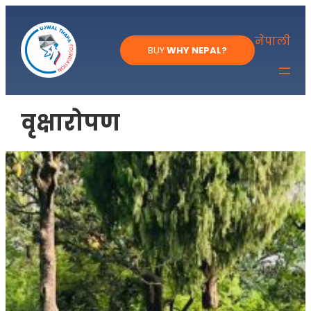
Skip
to
नेपाली
BUY
WHY NEPAL?
content
वृक्षारोपण