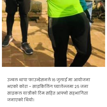
उज्वल थापा फाउन्डेसनले १६ जुलाई मा आयोजना
भएको कोरा – साइकिलिंग च्यालेन्जमा २५ जना
साइकल यात्रीको टिम सहित आफ्नो सहभागिता
जनाएको थियो।